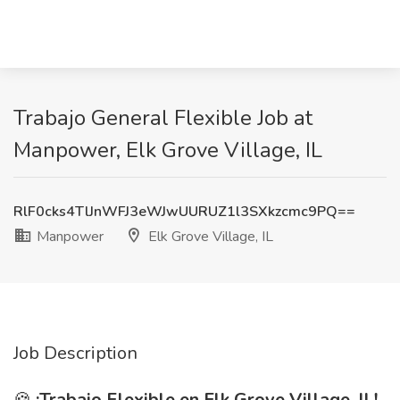
Trabajo General Flexible Job at
Manpower, Elk Grove Village, IL
RlF0cks4TlJnWFJ3eWJwUURUZ1l3SXkzcmc9PQ==
Manpower
Elk Grove Village, IL
Job Description
🍪
¡Trabajo Flexible en Elk Grove Village, IL!