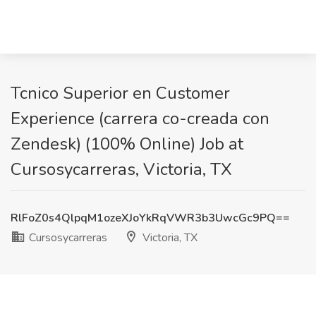
Tcnico Superior en Customer
Experience (carrera co-creada con
Zendesk) (100% Online) Job at
Cursosycarreras, Victoria, TX
RlFoZ0s4QlpqM1ozeXJoYkRqVWR3b3UwcGc9PQ==
Cursosycarreras
Victoria, TX