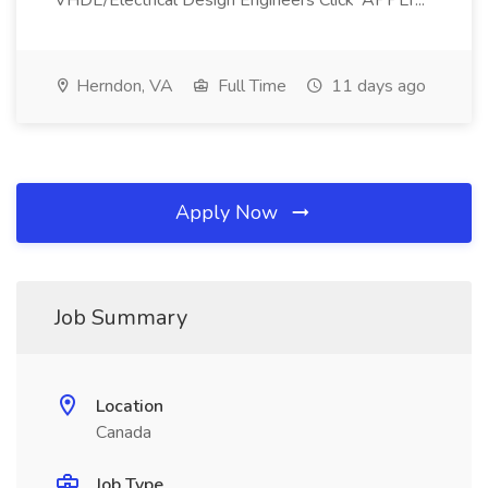
VHDL/Electrical Design Engineers Click 'APPLY...
Herndon, VA
Full Time
11 days ago
Apply Now
Job Summary
Location
Canada
Job Type